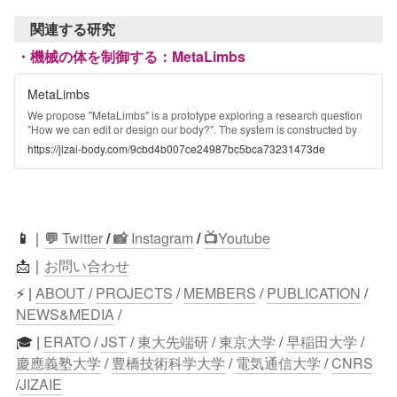
関連する研究
・機械の体を制御する：MetaLimbs
MetaLimbs
We propose "MetaLimbs" is a prototype exploring a research question
"How we can edit or design our body?". The system is constructed by
robotic arms/hands which are mounted on a user and motion tracking
https://jizai-body.com/9cbd4b007ce24987bc5bca73231473de
which uses socks type sensor device and optical motion trackers, it can
modulate from user's legs/feet movement and posture to the motion of
robotic arms/hands.
📱
｜
💬
 Twitter
/
 📸 
Instagram
 / 
📺
Youtube
📩｜
お問い合わせ
⚡ | 
ABOUT
 / 
PROJECTS
 / 
MEMBERS
 / 
PUBLICATION
 / 
NEWS&MEDIA
 /
🎓 | 
ERATO
 / 
JST
 / 
東大先端研
 / 
東京大学
 / 
早稲田大学
 / 
慶應義塾大学
 / 
豊橋技術科学大学
 / 
電気通信大学
 / 
CNRS
/
JIZAIE