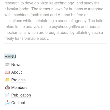
research to develop "Jizaika-technology" and study the 
"Jizaika-body". The former allows for humans to integrate 
with machines (both robot and AI) and be free of 
limitations while maintaining a sense of agency. The latter 
refers to the analysis of the psychocognitive and neural 
mechanisms which are brought about by attaining such a 
freely transformable body.
MENU
News
📰
About
📖
Projects
📁
Members
🤖
Publication
📄
Contact
📩