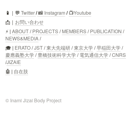
📱
｜
💬
 Twitter
/
 📸 
Instagram
 / 
📺
Youtube
📩｜
お問い合わせ
⚡ | 
ABOUT
 / 
PROJECTS
 / 
MEMBERS
 / 
PUBLICATION
 / 
NEWS&MEDIA
 /
🎓 | 
ERATO
 / 
JST
 / 
東大先端研
 / 
東京大学
 / 
早稲田大学
 / 
慶應義塾大学
 / 
豊橋技術科学大学
 / 
電気通信大学
 / 
CNRS
/
JIZAIE
🤖
 | 
自在肢
© Inami Jizai Body Project