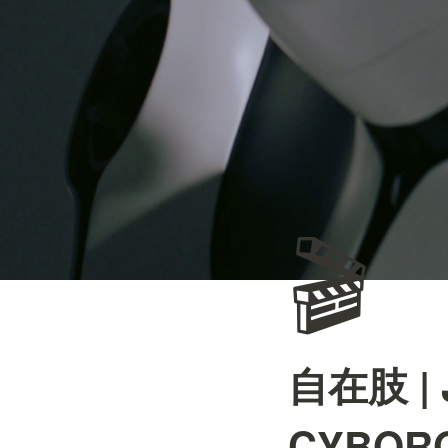
🎬
自在肢 | J
CYBO