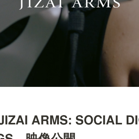
IZAI ARMS: SOCIAL D
RGS 映像公開