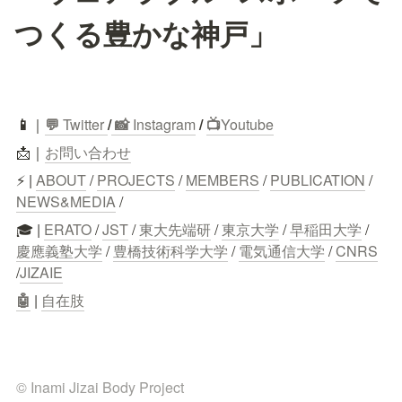
つくる豊かな神戸」
📱
｜
💬
 Twitter
/
 📸 
Instagram
 / 
📺
Youtube
📩｜
お問い合わせ
⚡ | 
ABOUT
 / 
PROJECTS
 / 
MEMBERS
 / 
PUBLICATION
 / 
NEWS&MEDIA
 /
🎓 | 
ERATO
 / 
JST
 / 
東大先端研
 / 
東京大学
 / 
早稲田大学
 / 
慶應義塾大学
 / 
豊橋技術科学大学
 / 
電気通信大学
 / 
CNRS
/
JIZAIE
🤖
 | 
自在肢
© Inami Jizai Body Project