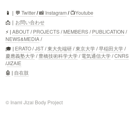
📱
｜
💬
 Twitter
/
 📸 
Instagram
 / 
📺
Youtube
📩｜
お問い合わせ
⚡ | 
ABOUT
 / 
PROJECTS
 / 
MEMBERS
 / 
PUBLICATION
 / 
NEWS&MEDIA
 /
🎓 | 
ERATO
 / 
JST
 / 
東大先端研
 / 
東京大学
 / 
早稲田大学
 / 
慶應義塾大学
 / 
豊橋技術科学大学
 / 
電気通信大学
 / 
CNRS
/
JIZAIE
🤖
 | 
自在肢
© Inami Jizai Body Project