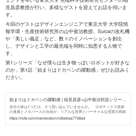
見昌彦教授が行い、多様なゲストを迎えてお話を伺いま
す。
今回のゲストはデザインエンジニアで東京大学 大学院情
報学環・生産技術研究所の山中俊治教授。Suicaの改札機
や「美しい義足」など、数々のイノベーションを創出
し、デザインと工学の最先端を同時に知悉する人物で
す。
第1シリーズ「なぜ僕らは生き物っぽいロボットが好きな
のか」第1話「始まりはドカベンの躍動感」ぜひお読みく
ださい。
始まりはドカベンの躍動感 | 稲見昌彦×山中俊治対談シリーズ 第1話｜JST ERATO 稲見自在化身体プロジェクト｜note
自分の体は1つだけ。そう思い込んでいませんか。 ロボティクス技術
の進展とメタバースの台頭が、リアルな世界とバーチャルな現実の両面
から、人間の身体に根本的な変容を迫っています。洋服を着替えるよう
https://note.com/inamierato/n/n3bebaa7738ad
に気分次第で身体を選び、忙しい時には何人もの自分を同時に使いこな
す。そんな日常が刻々と近づいているのです。「稲見自在化身体プロジ
ェクト」が取り組むのは、この環境の実現に向けた地ならしです。技術
の開発から...