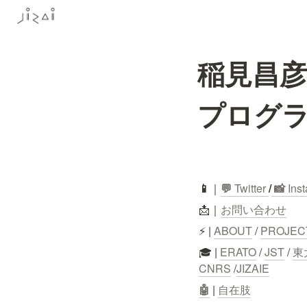
稲見昌彦
プログラ
📱
｜
💬
 Twitter
/
 📸 
Ins
📩｜
お問い合わせ
⚡ | 
ABOUT
 / 
PROJEC
🎓 | 
ERATO
 / 
JST
 / 
東
CNRS
 /
JIZAIE
🤖
 | 
自在肢