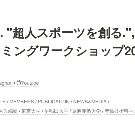
. "超人スポーツを創る."
ミングワークショップ20
tagram
 / 
📺
Youtube
TS
 / 
MEMBERS
 / 
PUBLICATION
 / 
NEWS&MEDIA
 /
大先端研
 / 
東京大学
 / 
早稲田大学
 / 
慶應義塾大学
 / 
豊橋技術科学