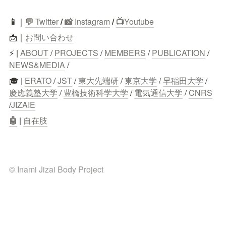
📱
｜
💬
 Twitter
/
 📸 
Instagram
 / 
📺
Youtube
📩｜
お問い合わせ
⚡ | 
ABOUT
 / 
PROJECTS
 / 
MEMBERS
 / 
PUBLICATION
 / 
NEWS&MEDIA
 /
🎓 | 
ERATO
 / 
JST
 / 
東大先端研
 / 
東京大学
 / 
早稲田大学
 / 
慶應義塾大学
 / 
豊橋技術科学大学
 / 
電気通信大学
 / 
CNRS
/
JIZAIE
🤖
 | 
自在肢
© Inami Jizai Body Project