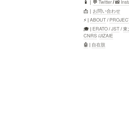
📱
｜
💬
 Twitter
/
 📸 
Ins
📩｜
お問い合わせ
⚡ | 
ABOUT
 / 
PROJEC
🎓 | 
ERATO
 / 
JST
 / 
東
CNRS
 /
JIZAIE
🤖
 | 
自在肢