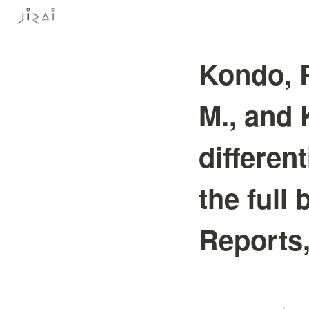
Kondo, R
M., and 
differen
the full 
Reports,