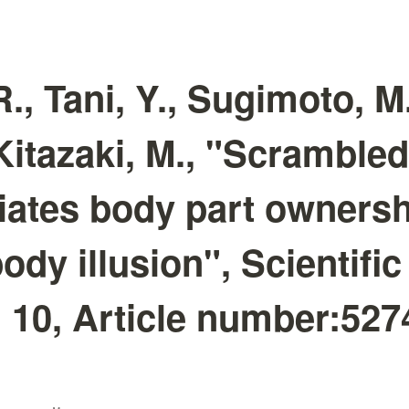
., Tani, Y., Sugimoto, M.
Kitazaki, M., "Scramble
tiates body part owners
body illusion", Scientific
 10, Article number:5274