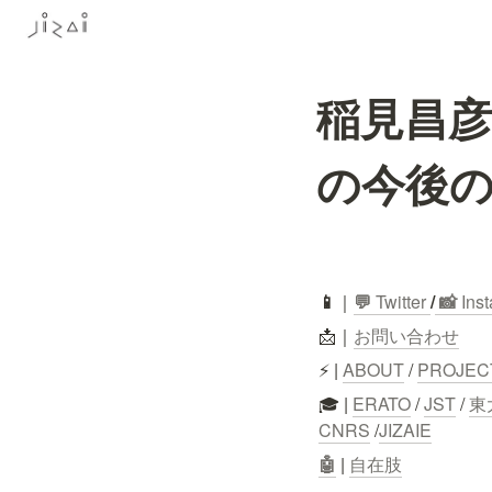
稲見昌彦
の今後の展望
📱
｜
💬
 Twitter
/
 📸 
Ins
📩｜
お問い合わせ
⚡ | 
ABOUT
 / 
PROJEC
🎓 | 
ERATO
 / 
JST
 / 
東
CNRS
 /
JIZAIE
🤖
 | 
自在肢