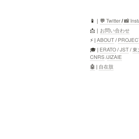
📱
｜
💬
 Twitter
/
 📸 
Ins
📩｜
お問い合わせ
⚡ | 
ABOUT
 / 
PROJEC
🎓 | 
ERATO
 / 
JST
 / 
東
CNRS
 /
JIZAIE
🤖
 | 
自在肢