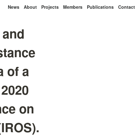
News
About
Projects
Members
Publications
Contact
 and
stance
 of a
 2020
nce on
(IROS).