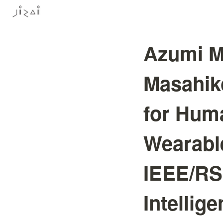
Azumi M
Masahik
for Huma
Wearabl
IEEE/RSJ
Intellig