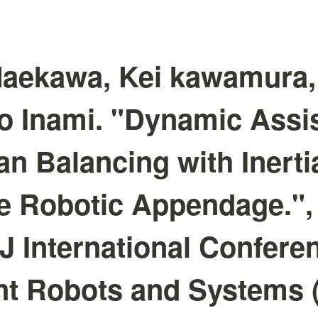
aekawa, Kei kawamura,
o Inami. "Dynamic Assi
n Balancing with Inertia
e Robotic Appendage.",
 International Confere
ent Robots and Systems 