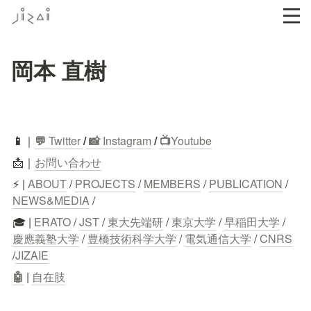
岡本 直樹
📱
｜
💬
 Twitter
/
 📸 
Instagram
 / 
📺
Youtube
📩｜
お問い合わせ
⚡ | 
ABOUT
 / 
PROJECTS
 / 
MEMBERS
 / 
PUBLICATION
 / 
NEWS&MEDIA
 /
🎓 | 
ERATO
 / 
JST
 / 
東大先端研
 / 
東京大学
 / 
早稲田大学
 / 
慶應義塾大学
 / 
豊橋技術科学大学
 / 
電気通信大学
 / 
CNRS
/
JIZAIE
🤖
 | 
自在肢