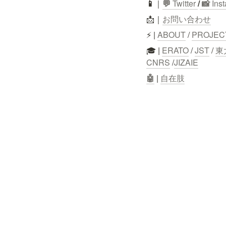
📱
｜
💬
 Twitter
/
 📸 
Ins
📩｜
お問い合わせ
⚡ | 
ABOUT
 / 
PROJEC
🎓 | 
ERATO
 / 
JST
 / 
東
CNRS
 /
JIZAIE
🤖
 | 
自在肢