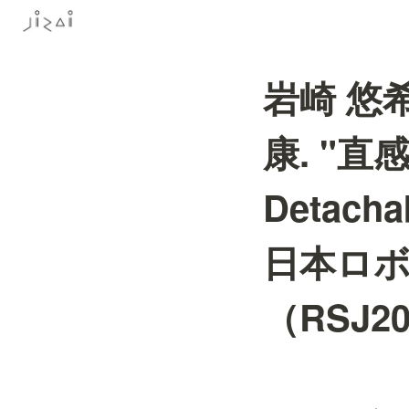
岩崎 悠希
康. "
Detach
日本ロ
（RSJ2