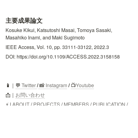
主要成果論⽂
Kosuke Kikui, Katsutoshi Masai, Tomoya Sasaki,  
Masahiko Inami, and Maki Sugimoto
IEEE Access, Vol. 10, pp. 33111-33122, 2022.3
DOI: https://doi.org/10.1109/ACCESS.2022.3158158
📱
｜
💬
 Twitter
/
 📸 
Instagram
 / 
📺
Youtube
📩｜
お問い合わせ
⚡ | 
ABOUT
 / 
PROJECTS
 / 
MEMBERS
 / 
PUBLICATION
 / 
NEWS&MEDIA
 /
🎓 | 
ERATO
 / 
JST
 / 
東大先端研
 / 
東京大学
 / 
早稲田大学
 / 
慶應義塾大学
 / 
豊橋技術科学大学
 / 
電気通信大学
 / 
CNRS
/
JIZAIE