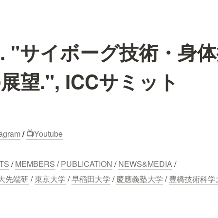
. "サイボーグ技術・身
望.", ICCサミット
tagram
 / 
📺
Youtube
TS
 / 
MEMBERS
 / 
PUBLICATION
 / 
NEWS&MEDIA
 /
大先端研
 / 
東京大学
 / 
早稲田大学
 / 
慶應義塾大学
 / 
豊橋技術科学