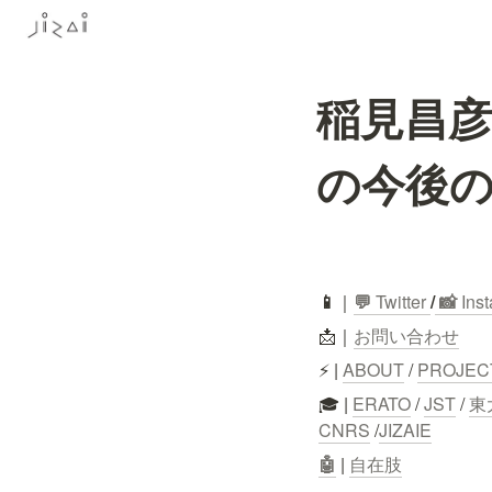
稲見昌彦
の今後の展
📱
｜
💬
 Twitter
/
 📸 
Ins
📩｜
お問い合わせ
⚡ | 
ABOUT
 / 
PROJEC
🎓 | 
ERATO
 / 
JST
 / 
東
CNRS
 /
JIZAIE
🤖
 | 
自在肢