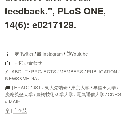
feedback.", PLoS ONE,
14(6): e0217129.
📱
｜
💬
 Twitter
/
 📸 
Instagram
 / 
📺
Youtube
📩｜
お問い合わせ
⚡ | 
ABOUT
 / 
PROJECTS
 / 
MEMBERS
 / 
PUBLICATION
 / 
NEWS&MEDIA
 /
🎓 | 
ERATO
 / 
JST
 / 
東大先端研
 / 
東京大学
 / 
早稲田大学
 / 
慶應義塾大学
 / 
豊橋技術科学大学
 / 
電気通信大学
 / 
CNRS
/
JIZAIE
🤖
 | 
自在肢