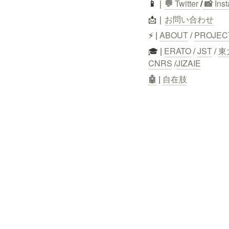
📱
｜
💬
 Twitter
/
 📸 
Ins
📩｜
お問い合わせ
⚡ | 
ABOUT
 / 
PROJEC
🎓 | 
ERATO
 / 
JST
 / 
東
CNRS
 /
JIZAIE
🤖
 | 
自在肢