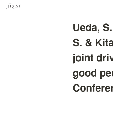
Ueda, S.
S. & Kit
joint dr
good pe
Confere