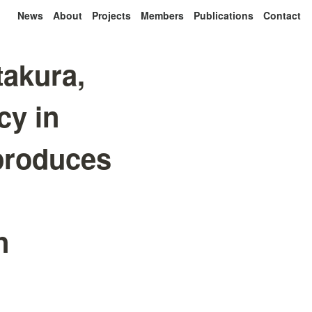
News
About
Projects
Members
Publications
Contact
takura,
cy in
 produces
n