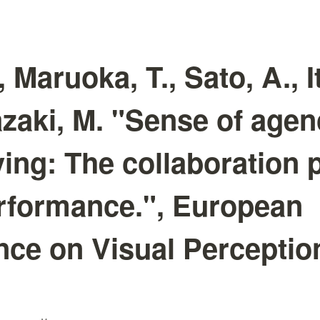
, Maruoka, T., Sato, A., I
azaki, M. "Sense of agen
iving: The collaboration
rformance.", European
nce on Visual Perceptio