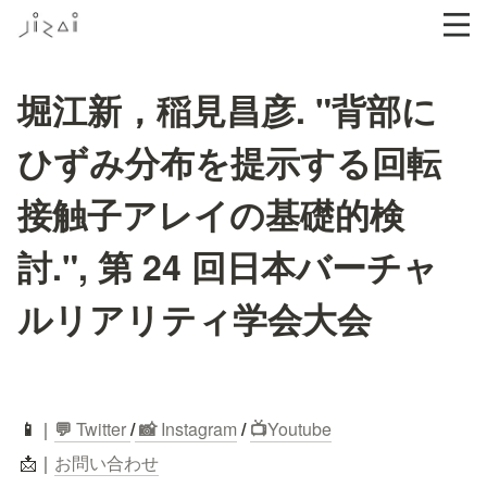
堀江新，稲見昌彦. "背部に
ひずみ分布を提示する回転
接触子アレイの基礎的検
討.", 第 24 回日本バーチャ
ルリアリティ学会大会
📱
｜
💬
 Twitter
/
 📸 
Instagram
 / 
📺
Youtube
📩｜
お問い合わせ