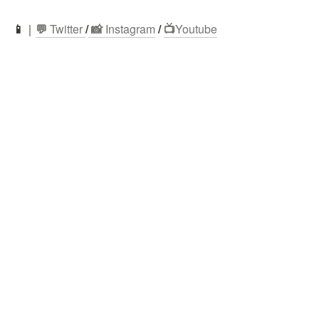
📱
｜
💬
 Twitter
/
 📸 
Instagram
 / 
📺
Youtube
📩｜
お問い合わせ
⚡ | 
ABOUT
 / 
PROJECTS
 / 
MEMBERS
 / 
PUBLICATION
 / 
NEWS&MEDIA
 /
🎓 | 
ERATO
 / 
JST
 / 
東大先端研
 / 
東京大学
 / 
早稲田大学
 / 
慶應義塾大学
 / 
豊橋技術科学大学
 / 
電気通信大学
 / 
CNRS
/
JIZAIE
🤖
 | 
自在肢
© Inami Jizai Body Project