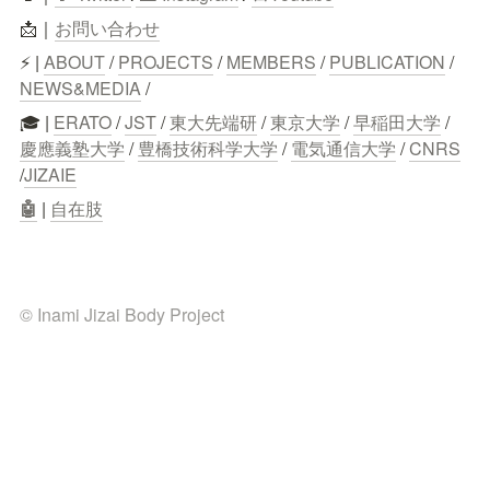
📩｜
お問い合わせ
⚡ | 
ABOUT
 / 
PROJECTS
 / 
MEMBERS
 / 
PUBLICATION
 / 
NEWS&MEDIA
 /
🎓 | 
ERATO
 / 
JST
 / 
東大先端研
 / 
東京大学
 / 
早稲田大学
 / 
慶應義塾大学
 / 
豊橋技術科学大学
 / 
電気通信大学
 / 
CNRS
/
JIZAIE
🤖
 | 
自在肢
© Inami Jizai Body Project