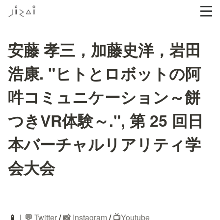
安藤 孝三，加藤史洋，岩田
浩康. "ヒトとロボットの阿
吽コミュニケーション～餅
つきVR体験～.", 第 25 回日
本バーチャルリアリティ学
会大会
📱
｜
💬
 Twitter
/
 📸 
Instagram
 / 
📺
Youtube